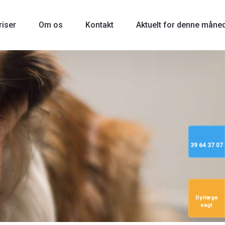
riser
Om os
Kontakt
Aktuelt for denne måne
39 64 37 07
Dyrlæge
vagt