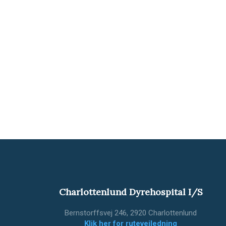
Charlottenlund Dyrehospital I/S
Bernstorffsvej 246, 2920 Charlottenlund
Klik her for rutevejledning