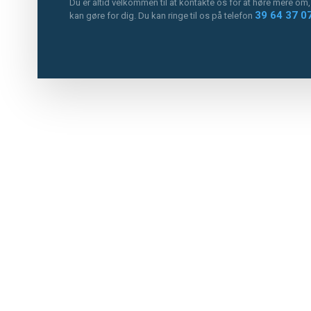
Du er altid velkommen til at kontakte os for at høre mere om,
39 64 37 0
kan gøre for dig. Du kan ringe til os på telefon