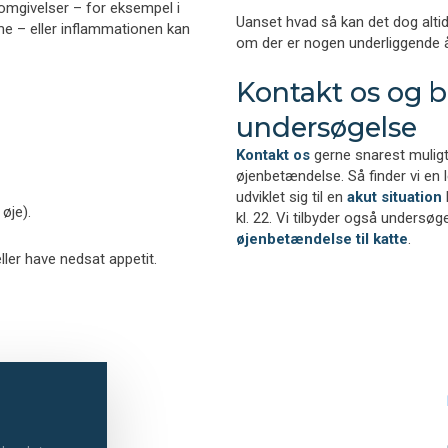
s omgivelser – for eksempel i
Uanset hvad så kan det dog altid
me – eller inflammationen kan
om der er nogen underliggende år
Kontakt os og be
undersøgelse
Kontakt os
gerne snarest muligt
øjenbetændelse. Så finder vi en l
udviklet sig til en
​akut​ situation
k
øje).
kl. 22. Vi tilbyder også under
øjenbetændelse til katte
.
r have nedsat appetit.​