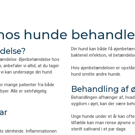
hos hunde behandles
delse?
Din hund kan både få øjenbetænde
bakteriel infektion, vil betændels
etændelse. Øjenbetændelse hos
anbefaler vi altid, at du tager
Hvis øjenbetændelsen er opstået 
å vi kan undersøge din hund.
hund smitte andre hunde.​
for mange patienter fra både
Behandling af 
yer. Alle er selvfølgelig
Behandlingen afhænger af, hvad 
sygdom i øjet, kan der være beh
ar
Unge hunde under et år kan ofte
tilfælde kan man rense øjnene o
sterilt saltvand i et par dage.
ts slimhinde. Inflammationen