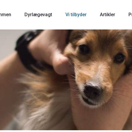
mmen
Dyrlægevagt
Vi tilbyder
Artikler
P