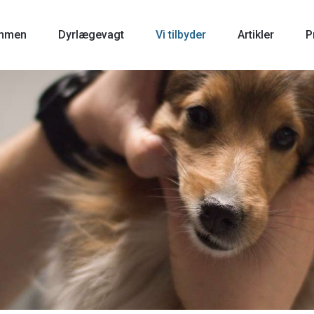
mmen
Dyrlægevagt
Vi tilbyder
Artikler
P