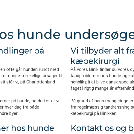
os hunde undersøge
andlinger på
Vi tilbyder alt f
kæbekirurgi
en ofte går hunden rundt med
På vores klinik finder du vores 
re mange forskellige årsager til
tandproblemer hos hunde og kat
å står vi, på Charlottenlund
henblik på at blive dansk specia
faget i rigtig mange år efterhån
lemer på hunde, og derfor er vi
På grund af hans mangeårige erfa
er hver dag fra både
fra regelmæssig tandrensning 
dre byer.
kæbekirurgi på klinikken.
mer hos hunde
Kontakt os og be