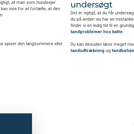
vigtigt, at man som hundeejer
undersøgt
n vise for at fortælle, at den
Det er vigtigt, at du får undersø
gn:
du på anden vis har en mistank
finder vi en ledig tid til en grun
tandproblemer hos katte
.
e spiser den langsommere eller
Du kan desuden læse meget m
tandudtrækning
og
tandbehan