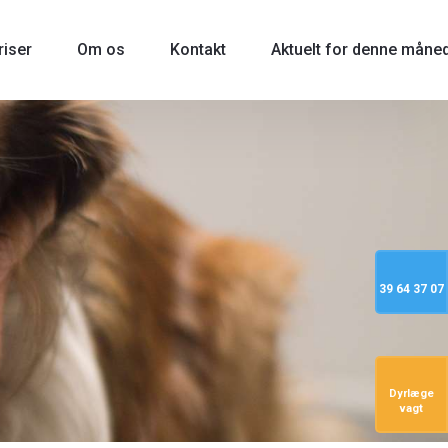
riser
Om os
Kontakt
Aktuelt for denne måne
39 64 37 07
Dyrlæge
vagt